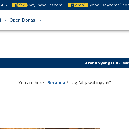
1385
fax
yayun@ciuss.com
email
yppa2021@gmail.co
i
Open Donasi
4 tahun yang lalu
/ Being Religious and
5 tahun yang lalu
/ Yayasan Pendidikan
You are here :
Beranda
/
Tag "al-jawahiriyyah"