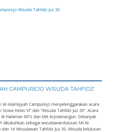
YYAH CAMPUREJO WISUDA TAHFIDZ
MI Al-Islamiyyah Campurejo menyelenggarakan acara
 Siswa Kelas VI” dan “Wisuda Tahfidz Juz 30”. Acara
an di Halaman MTs dan MA Arjowinangun. Sebanyak
VI dikukuhkan sebagai wisudawan/lulusan MI Al-
 dan 16 Wisudawan Tahfidz Juz 30. Wisuda kelulusan