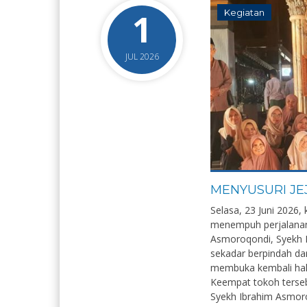
1
Kegiatan
JUL 2026
MENYUSURI JE
Selasa, 23 Juni 2026,
menempuh perjalanan
Asmoroqondi, Syekh Ma
sekadar berpindah da
membuka kembali hal
Keempat tokoh terseb
Syekh Ibrahim Asmoroq