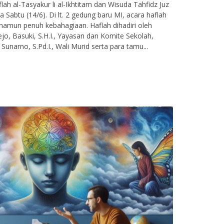
ah al-Tasyakur li al-Ikhtitam dan Wisuda Tahfidz Juz
 Sabtu (14/6). Di lt. 2 gedung baru MI, acara haflah
namun penuh kebahagiaan. Haflah dihadiri oleh
o, Basuki, S.H.I., Yayasan dan Komite Sekolah,
narno, S.Pd.I., Wali Murid serta para tamu...