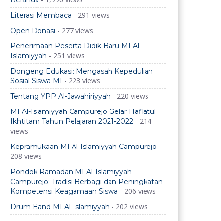
Beranda
- 291 views
Literasi Membaca
- 277 views
Open Donasi
Penerimaan Peserta Didik Baru MI Al-
- 251 views
Islamiyyah
Dongeng Edukasi: Mengasah Kepedulian
- 223 views
Sosial Siswa MI
- 220 views
Tentang YPP Al-Jawahiriyyah
MI Al-Islamiyyah Campurejo Gelar Haflatul
- 214
Ikhtitam Tahun Pelajaran 2021-2022
views
-
Kepramukaan MI Al-Islamiyyah Campurejo
208 views
Pondok Ramadan MI Al-Islamiyyah
Campurejo: Tradisi Berbagi dan Peningkatan
- 206 views
Kompetensi Keagamaan Siswa
- 202 views
Drum Band MI Al-Islamiyyah