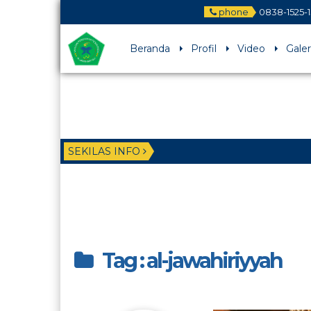
phone
0838-1525-
Beranda
Profil
Video
Galer
SEKILAS INFO
Tag : al-jawahiriyyah