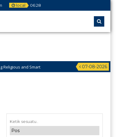
m
local
06
:
28
07-08-2026
 Smart
 Pesantren Al-Jawahiriyyah Campurejo Sambit Ponorogo