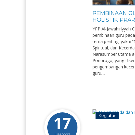
PEMBINAAN G
HOLISTIK PRA
YPP Al-Jawahiriyyah
pembinaan guru pada 
tema penting, yakni
Spiritual, dan Kecerd
Narasumber utama ad
Ponorogo, yang dike
pengembangan kecerdas
guru,...
17
Kegiatan
JUN 2023