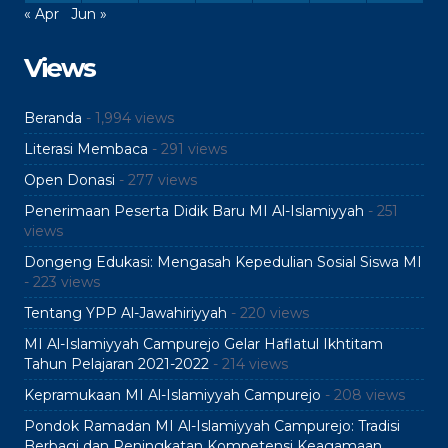
« Apr
Jun »
Views
Beranda
- 1,994 views
Literasi Membaca
- 291 views
Open Donasi
- 277 views
Penerimaan Peserta Didik Baru MI Al-Islamiyyah
- 251
views
Dongeng Edukasi: Mengasah Kepedulian Sosial Siswa MI
- 223 views
Tentang YPP Al-Jawahiriyyah
- 220 views
MI Al-Islamiyyah Campurejo Gelar Haflatul Ikhtitam
Tahun Pelajaran 2021-2022
- 214 views
Kepramukaan MI Al-Islamiyyah Campurejo
- 208 views
Pondok Ramadan MI Al-Islamiyyah Campurejo: Tradisi
Berbagi dan Peningkatan Kompetensi Keagamaan