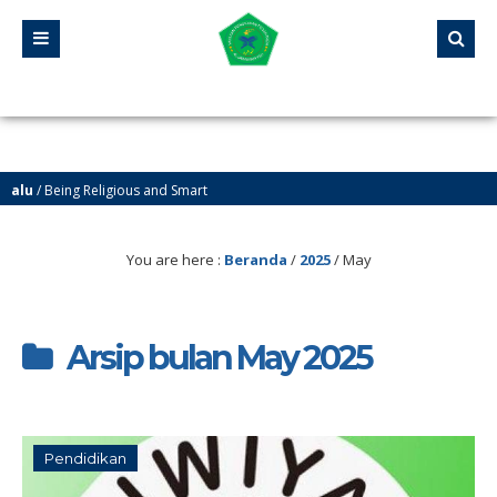
/ Being Religious and Smart
/ Yayasan Pendidikan Pesantren Al-Jawahiriyyah Campurejo Sambit Ponorogo
You are here :
Beranda
/
2025
/
May
Arsip bulan May 2025
Pendidikan