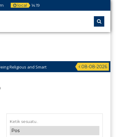
om
local
14
:
19
08-08-2026
ous and Smart
didikan Pesantren Al-Jawahiriyyah Campurejo Sambit Ponorogo
h