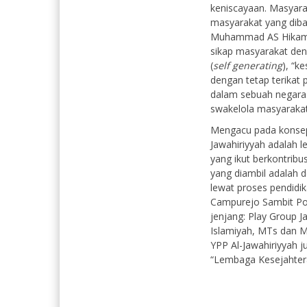
keniscayaan. Masyara
masyarakat yang dib
Muhammad AS Hikam 
sikap masyarakat den
(
self generating
), “k
dengan tetap terikat 
dalam sebuah negara.
swakelola masyarakat
Mengacu pada konsep 
Jawahiriyyah adalah
yang ikut berkontribu
yang diambil adalah
lewat proses pendidik
Campurejo Sambit Po
jenjang: Play Group Ja
Islamiyah, MTs dan M
YPP Al-Jawahiriyyah j
“Lembaga Kesejahtera