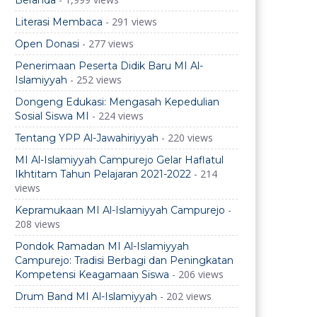
Beranda
- 291 views
Literasi Membaca
- 277 views
Open Donasi
Penerimaan Peserta Didik Baru MI Al-
- 252 views
Islamiyyah
Dongeng Edukasi: Mengasah Kepedulian
- 224 views
Sosial Siswa MI
- 220 views
Tentang YPP Al-Jawahiriyyah
MI Al-Islamiyyah Campurejo Gelar Haflatul
- 214
Ikhtitam Tahun Pelajaran 2021-2022
views
-
Kepramukaan MI Al-Islamiyyah Campurejo
208 views
Pondok Ramadan MI Al-Islamiyyah
Campurejo: Tradisi Berbagi dan Peningkatan
- 206 views
Kompetensi Keagamaan Siswa
- 202 views
Drum Band MI Al-Islamiyyah