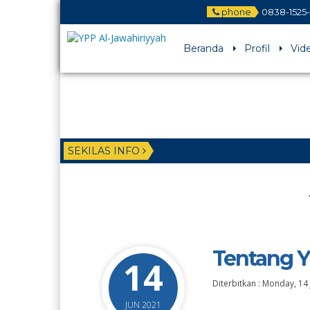
phone
0838-1525-
Beranda
Profil
Vid
SEKILAS INFO
Tentang Y
14
Diterbitkan :
Monday, 14 
JUN 2021