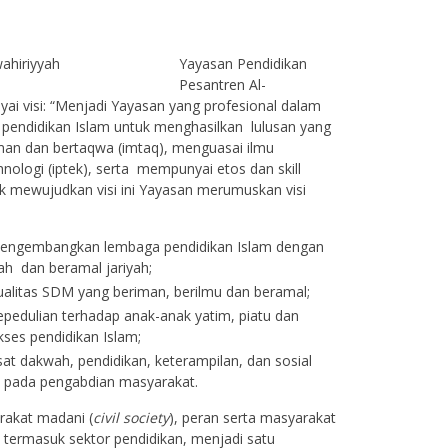
Yayasan Pendidikan
Pesantren Al-
ai visi: “Menjadi Yayasan yang profesional dalam
pendidikan Islam untuk menghasilkan lulusan yang
iman dan bertaqwa (imtaq), menguasai ilmu
ologi (iptek), serta mempunyai etos dan skill
k mewujudkan visi ini Yayasan merumuskan visi
ngembangkan lembaga pendidikan Islam dengan
h dan beramal jariyah;
alitas SDM yang beriman, berilmu dan beramal;
pedulian terhadap anak-anak yatim, piatu dan
kses pendidikan Islam;
 dakwah, pendidikan, keterampilan, dan sosial
s pada pengabdian masyarakat.
akat madani (
civil society
), peran serta masyarakat
termasuk sektor pendidikan, menjadi satu