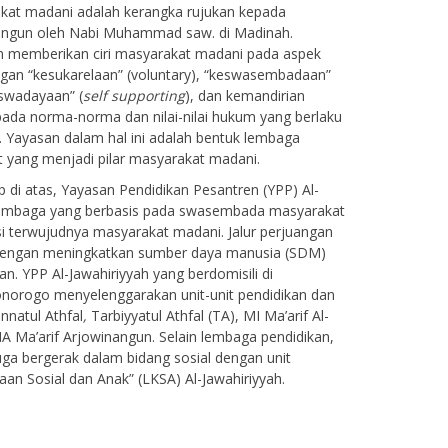
kat madani adalah kerangka rujukan kepada
angun oleh Nabi Muhammad saw. di Madinah.
memberikan ciri masyarakat madani pada aspek
gan “kesukarelaan” (voluntary), “keswasembadaan”
eswadayaan” (
self supporting
), dan kemandirian
pada norma-norma dan nilai-nilai hukum yang berlaku
 Yayasan dalam hal ini adalah bentuk lembaga
 yang menjadi pilar masyarakat madani.
di atas, Yayasan Pendidikan Pesantren (YPP) Al-
 lembaga yang berbasis pada swasembada masyarakat
si terwujudnya masyarakat madani. Jalur perjuangan
 dengan meningkatkan sumber daya manusia (SDM)
an. YPP Al-Jawahiriyyah yang berdomisili di
norogo menyelenggarakan unit-unit pendidikan dan
nnatul Athfal
,
Tarbiyyatul Athfal (TA), MI Ma’arif Al-
A Ma’arif Arjowinangun. Selain lembaga pendidikan,
uga bergerak dalam bidang sosial dengan unit
an Sosial dan Anak” (LKSA) Al-Jawahiriyyah.