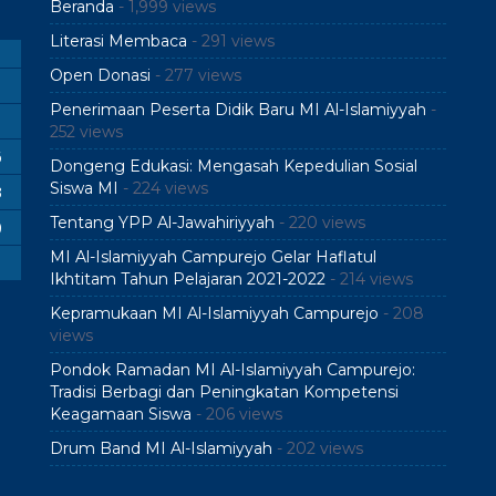
Beranda
- 1,999 views
Literasi Membaca
- 291 views
Open Donasi
- 277 views
Penerimaan Peserta Didik Baru MI Al-Islamiyyah
-
252 views
6
Dongeng Edukasi: Mengasah Kepedulian Sosial
Siswa MI
- 224 views
3
Tentang YPP Al-Jawahiriyyah
- 220 views
0
MI Al-Islamiyyah Campurejo Gelar Haflatul
Ikhtitam Tahun Pelajaran 2021-2022
- 214 views
Kepramukaan MI Al-Islamiyyah Campurejo
- 208
views
Pondok Ramadan MI Al-Islamiyyah Campurejo:
Tradisi Berbagi dan Peningkatan Kompetensi
Keagamaan Siswa
- 206 views
Drum Band MI Al-Islamiyyah
- 202 views