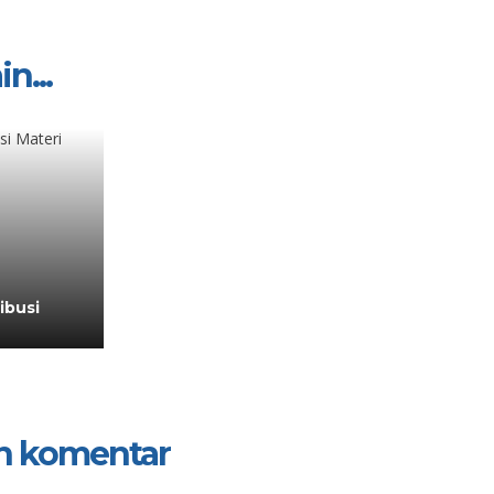
in...
ibusi
n komentar