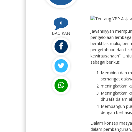
0
Jawahiriyyah mempuny
BAGIKAN
pengelolaan lembaga 
berakhlak mulia, ber
pengetahuan dan tekhn
kewirausahaan”. Untu
sebagai berikut:
Membina dan me
semangat dakwa
meningkatkan ku
Meningkatkan ke
dhu’afa dalam a
Membangun pusat
dengan berbasi
Dalam konsep masyar
dalam pembangunan, 