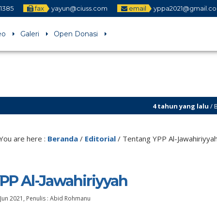
1385
fax
yayun@ciuss.com
email
yppa2021@gmail.c
eo
Galeri
Open Donasi
4 tahun yang lalu
/ Being Religi
5 tahun yang lalu
/ Yayasan Pen
You are here :
Beranda
/
Editorial
/
Tentang YPP Al-Jawahiriyya
PP Al-Jawahiriyyah
Jun 2021
, Penulis :
Abid Rohmanu