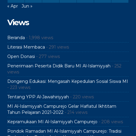
« Apr
Jun »
Views
Beranda
- 1,998 views
Literasi Membaca
- 291 views
Open Donasi
- 277 views
Penerimaan Peserta Didik Baru MI Al-Islamiyyah
- 252
views
Dongeng Edukasi: Mengasah Kepedulian Sosial Siswa MI
- 223 views
Tentang YPP Al-Jawahiriyyah
- 220 views
MI Al-Islamiyyah Campurejo Gelar Haflatul Ikhtitam
Tahun Pelajaran 2021-2022
- 214 views
Kepramukaan MI Al-Islamiyyah Campurejo
- 208 views
Pondok Ramadan MI Al-Islamiyyah Campurejo: Tradisi