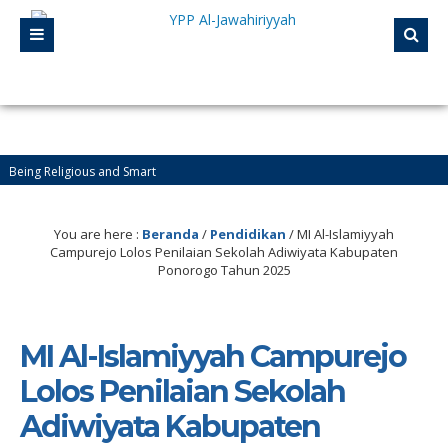
Religious and Smart
n Pendidikan Pesantren Al-Jawahiriyyah Campurejo Sambit Ponorogo
You are here :
Beranda
/
Pendidikan
/
MI Al-Islamiyyah
Campurejo Lolos Penilaian Sekolah Adiwiyata Kabupaten
Ponorogo Tahun 2025
MI Al-Islamiyyah Campurejo
Lolos Penilaian Sekolah
Adiwiyata Kabupaten