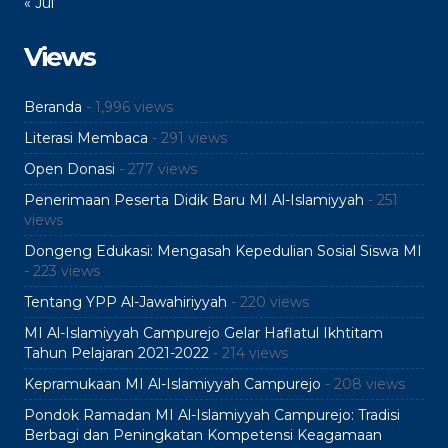
« Jul
Views
Beranda
- 1,996 views
Literasi Membaca
- 291 views
Open Donasi
- 277 views
Penerimaan Peserta Didik Baru MI Al-Islamiyyah
- 251
views
Dongeng Edukasi: Mengasah Kepedulian Sosial Siswa MI
- 223 views
Tentang YPP Al-Jawahiriyyah
- 220 views
MI Al-Islamiyyah Campurejo Gelar Haflatul Ikhtitam
Tahun Pelajaran 2021-2022
- 214 views
Kepramukaan MI Al-Islamiyyah Campurejo
- 208 views
Pondok Ramadan MI Al-Islamiyyah Campurejo: Tradisi
Berbagi dan Peningkatan Kompetensi Keagamaan