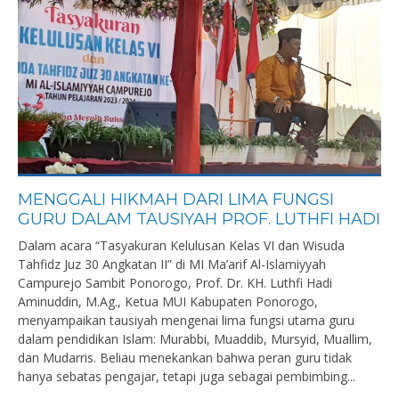
MENGGALI HIKMAH DARI LIMA FUNGSI
GURU DALAM TAUSIYAH PROF. LUTHFI HADI
Dalam acara “Tasyakuran Kelulusan Kelas VI dan Wisuda
Tahfidz Juz 30 Angkatan II” di MI Ma’arif Al-Islamiyyah
Campurejo Sambit Ponorogo, Prof. Dr. KH. Luthfi Hadi
Aminuddin, M.Ag., Ketua MUI Kabupaten Ponorogo,
menyampaikan tausiyah mengenai lima fungsi utama guru
dalam pendidikan Islam: Murabbi, Muaddib, Mursyid, Muallim,
dan Mudarris. Beliau menekankan bahwa peran guru tidak
hanya sebatas pengajar, tetapi juga sebagai pembimbing...