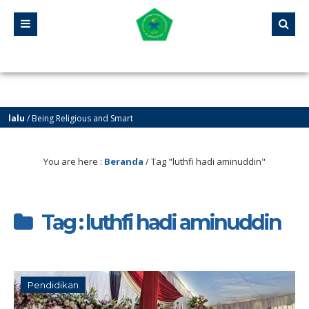
u
/ Being Religious and Smart
u
/ Yayasan Pendidikan Pesantren Al-Jawahiriyyah Campurejo Sambit Ponorogo
You are here :
Beranda
/
Tag "luthfi hadi aminuddin"
Tag : luthfi hadi aminuddin
Pendidikan