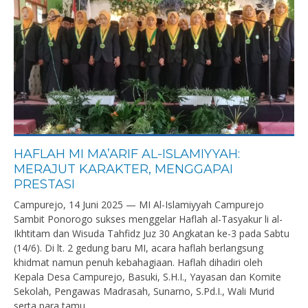
HAFLAH MI MA’ARIF AL-ISLAMIYYAH:
MERAJUT KARAKTER, MENGGAPAI
PRESTASI
Campurejo, 14 Juni 2025 — MI Al-Islamiyyah Campurejo
Sambit Ponorogo sukses menggelar Haflah al-Tasyakur li al-
Ikhtitam dan Wisuda Tahfidz Juz 30 Angkatan ke-3 pada Sabtu
(14/6). Di lt. 2 gedung baru MI, acara haflah berlangsung
khidmat namun penuh kebahagiaan. Haflah dihadiri oleh
Kepala Desa Campurejo, Basuki, S.H.I., Yayasan dan Komite
Sekolah, Pengawas Madrasah, Sunarno, S.Pd.I., Wali Murid
serta para tamu...