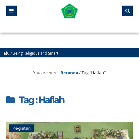
Being Religious and Smart
Yayasan Pendidikan Pesantren Al-Jawahiriyyah Campurejo Sambit Ponorogo
You are here :
Beranda
/
Tag "Haflah"
Tag : Haflah
Kegiatan