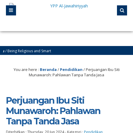
ing Religious and Smart
yasan Pendidikan Pesantren Al-Jawahiriyyah Campurejo Sambit Ponorogo
You are here :
Beranda
/
Pendidikan
/
Perjuangan Ibu Siti
Munawaroh: Pahlawan Tanpa Tanda Jasa
Perjuangan Ibu Siti
Munawaroh: Pahlawan
Tanpa Tanda Jasa
Diterbitkan :
Thursday, 20 Jun 2024
-
Kategori :
Pendidikan