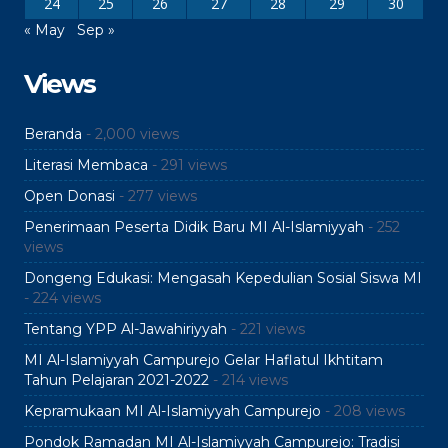
24
25
26
27
28
29
30
« May
Sep »
Views
Beranda
- 2,000 views
Literasi Membaca
- 291 views
Open Donasi
- 277 views
Penerimaan Peserta Didik Baru MI Al-Islamiyyah
- 252
views
Dongeng Edukasi: Mengasah Kepedulian Sosial Siswa MI
- 224 views
Tentang YPP Al-Jawahiriyyah
- 221 views
MI Al-Islamiyyah Campurejo Gelar Haflatul Ikhtitam
Tahun Pelajaran 2021-2022
- 214 views
Kepramukaan MI Al-Islamiyyah Campurejo
- 208 views
Pondok Ramadan MI Al-Islamiyyah Campurejo: Tradisi