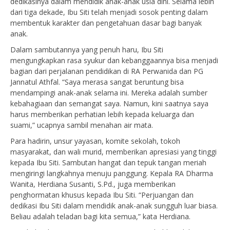
dedikasinya dalam mendidik anak-anak usia dini. Selama lebih
dari tiga dekade, Ibu Siti telah menjadi sosok penting dalam
membentuk karakter dan pengetahuan dasar bagi banyak
anak.
Dalam sambutannya yang penuh haru, Ibu Siti
mengungkapkan rasa syukur dan kebanggaannya bisa menjadi
bagian dari perjalanan pendidikan di RA Perwanida dan PG
Jannatul Athfal. “Saya merasa sangat beruntung bisa
mendampingi anak-anak selama ini. Mereka adalah sumber
kebahagiaan dan semangat saya. Namun, kini saatnya saya
harus memberikan perhatian lebih kepada keluarga dan
suami,” ucapnya sambil menahan air mata.
Para hadirin, unsur yayasan, komite sekolah, tokoh
masyarakat, dan wali murid, memberikan apresiasi yang tinggi
kepada Ibu Siti. Sambutan hangat dan tepuk tangan meriah
mengiringi langkahnya menuju panggung. Kepala RA Dharma
Wanita, Herdiana Susanti, S.Pd., juga memberikan
penghormatan khusus kepada Ibu Siti. “Perjuangan dan
dedikasi Ibu Siti dalam mendidik anak-anak sungguh luar biasa.
Beliau adalah teladan bagi kita semua,” kata Herdiana.