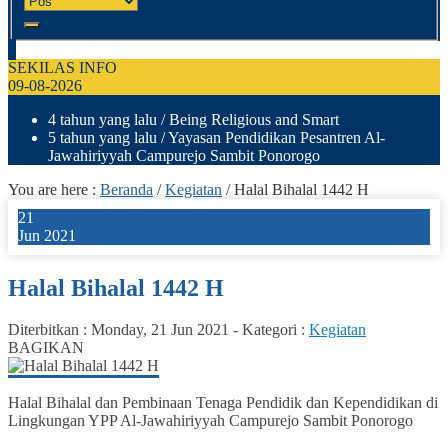
SEKILAS INFO
09-08-2026
4 tahun yang lalu
/ Being Religious and Smart
5 tahun yang lalu
/ Yayasan Pendidikan Pesantren Al-
Jawahiriyyah Campurejo Sambit Ponorogo
You are here :
Beranda
/
Kegiatan
/
Halal Bihalal 1442 H
21
Jun 2021
Halal Bihalal 1442 H
Diterbitkan :
Monday, 21 Jun 2021
-
Kategori :
Kegiatan
BAGIKAN
Halal Bihalal dan Pembinaan Tenaga Pendidik dan Kependidikan di
Lingkungan YPP Al-Jawahiriyyah Campurejo Sambit Ponorogo