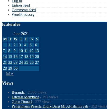
Log in
Entries feed
Comments feed
WordPress.org
Kalender
June 2021
M
T
W
T
F
S
S
1
2
3
4
5
6
7
8
9
10
11
12
13
14
15
16
17
18
19
20
21
22
23
24
25
26
27
28
29
30
Jul »
Views
Beranda
- 2,000 views
Literasi Membaca
- 291 views
Open Donasi
- 277 views
Penerimaan Peserta Didik Baru MI Al-Islamiyyah
- 252 views