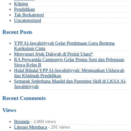
Kliping
Pendidikan
Tak Berkategori
Uncategorized
Recent Posts
YPP Al-Jawahiriyyah Gelar Pembinaan Guru Bertema
Kurikulum Cinta
Menyusuri Jejak Dakwah di Pesisir Utara*
RA Perwanida Campurejo Gelar Pentas Seni dan Pelepasan
Siswa Kelas B
Halal Bihalal YPP Al-Jawahiriyyah: Menguatkan Ukhuwah
dan Khidmah Pendidikan
Semarak Sederhana Maulid dan Parenting Skill di LKSA Al-
Jawahiriyyah
Recent Comments
Views
Beranda
- 2,000 views
Literasi Membaca
- 291 views