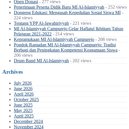
Open Donasi
- 277 views
Penerimaan Peserta Didik Baru MI Al-Islamiyyah
- 252 views
Dongeng Edukasi: Mengasah Kepedulian Sosial Siswa MI
-
224 views
Tentang YPP Al-Jawahiriyyah
- 221 views
MI Al-Islamiyyah Campurejo Gelar Haflatul Ikhtitam Tahun
Pelajaran 2021-2022
- 214 views
Kepramukaan MI Al-Islamiyyah Campurejo
- 208 views
Pondok Ramadan MI Al-Islamiyyah Campurejo: Tradisi
Berbagi dan Peningkatan Kompetensi Keagamaan Siswa
-
206 views
Drum Band MI Al-Islamiyyah
- 202 views
Archives
July 2026
June 2026
April 2026
October 2025
June 2025
May 2025
April 2025
December 2024
November 2024