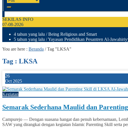
SEKILAS INFO
07-08-2026
4 tahun yang lalu
/ Being Religious and Smart
5 tahun yang lalu
/ Yayasan Pendidikan Pesantren Al-Jawahir
You are here :
Beranda
/
Tag "LKSA"
Tag : LKSA
26
Oct 2025
Kegiatan
Semarak Sederhana Maulid dan Parenting 
Campurejo — Dengan suasana hangat dan penuh kebersamaan, Lemb
SAW yang dirangkai dengan kegiatan Islamic Parenting Skill serta p