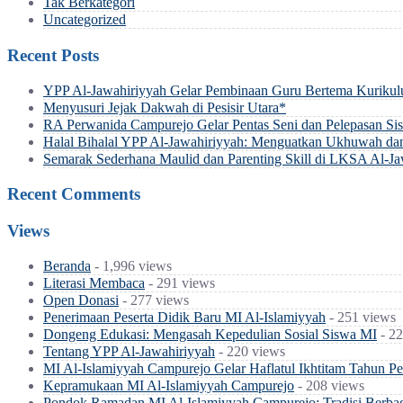
Tak Berkategori
Uncategorized
Recent Posts
YPP Al-Jawahiriyyah Gelar Pembinaan Guru Bertema Kurikul
Menyusuri Jejak Dakwah di Pesisir Utara*
RA Perwanida Campurejo Gelar Pentas Seni dan Pelepasan Si
Halal Bihalal YPP Al-Jawahiriyyah: Menguatkan Ukhuwah da
Semarak Sederhana Maulid dan Parenting Skill di LKSA Al-Ja
Recent Comments
Views
Beranda
- 1,996 views
Literasi Membaca
- 291 views
Open Donasi
- 277 views
Penerimaan Peserta Didik Baru MI Al-Islamiyyah
- 251 views
Dongeng Edukasi: Mengasah Kepedulian Sosial Siswa MI
- 22
Tentang YPP Al-Jawahiriyyah
- 220 views
MI Al-Islamiyyah Campurejo Gelar Haflatul Ikhtitam Tahun Pe
Kepramukaan MI Al-Islamiyyah Campurejo
- 208 views
Pondok Ramadan MI Al-Islamiyyah Campurejo: Tradisi Berba