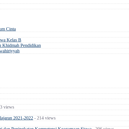
um Cinta
swa Kelas B
n Khidmah Pendidikan
wahiriyyah
3 views
lajaran 2021-2022
- 214 views
gi dan Peningkatan Kompetensi Keagamaan Siswa
- 206 views