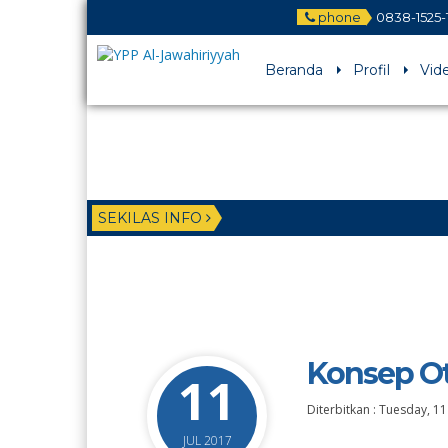
phone
0838-1525-
Beranda
Profil
Vid
SEKILAS INFO
Konsep O
11
Diterbitkan :
Tuesday, 11 
JUL 2017