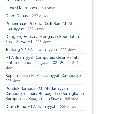
Beranda
- 291 views
Literasi Membaca
- 277 views
Open Donasi
Penerimaan Peserta Didik Baru MI Al-
- 252 views
Islamiyyah
Dongeng Edukasi: Mengasah Kepedulian
- 223 views
Sosial Siswa MI
- 220 views
Tentang YPP Al-Jawahiriyyah
MI Al-Islamiyyah Campurejo Gelar Haflatul
- 214
Ikhtitam Tahun Pelajaran 2021-2022
views
-
Kepramukaan MI Al-Islamiyyah Campurejo
208 views
Pondok Ramadan MI Al-Islamiyyah
Campurejo: Tradisi Berbagi dan Peningkatan
- 206 views
Kompetensi Keagamaan Siswa
- 202 views
Drum Band MI Al-Islamiyyah