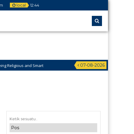
om
local
12
:
44
07-08-2026
us and Smart
idikan Pesantren Al-Jawahiriyyah Campurejo Sambit Ponorogo