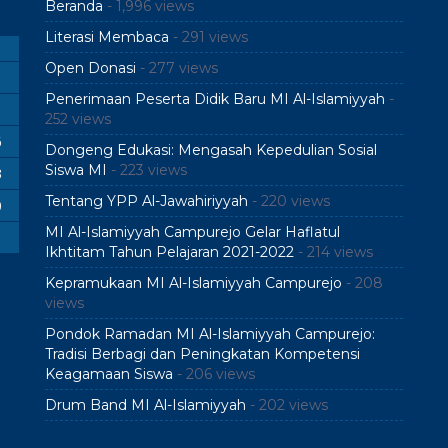
Beranda
- 1,996 views
Literasi Membaca
- 291 views
Open Donasi
- 277 views
Penerimaan Peserta Didik Baru MI Al-Islamiyyah
-
252 views
6
Dongeng Edukasi: Mengasah Kepedulian Sosial
Siswa MI
- 223 views
3
Tentang YPP Al-Jawahiriyyah
- 220 views
0
MI Al-Islamiyyah Campurejo Gelar Haflatul
Ikhtitam Tahun Pelajaran 2021-2022
- 214 views
Kepramukaan MI Al-Islamiyyah Campurejo
- 208
views
Pondok Ramadan MI Al-Islamiyyah Campurejo:
Tradisi Berbagi dan Peningkatan Kompetensi
Keagamaan Siswa
- 206 views
Drum Band MI Al-Islamiyyah
- 202 views