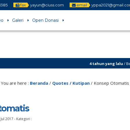
1385
fax
yayun@ciuss.com
email
yppa2021@gmail.c
eo
Galeri
Open Donasi
4 tahun yang lalu
/ Being Religio
5 tahun yang lalu
/ Yayasan Pend
You are here :
Beranda
/
Quotes / Kutipan
/
Konsep Otomatis
tomatis
Jul 2017
-
Kategori :