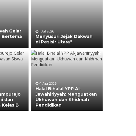
yah Gelar
1 Jul 2026
 Bertema
Menyusuri Jejak Dakwah
di Pesisir Utara*
4 Apr 2026
Halal Bihalal YPP Al-
ampurejo
Jawahiriyyah: Menguatkan
ni dan
Ukhuwah dan Khidmah
 Kelas B
Pendidikan