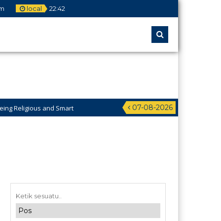
om
local
22
:
42
07-08-2026
ous and Smart
didikan Pesantren Al-Jawahiriyyah Campurejo Sambit Ponorogo