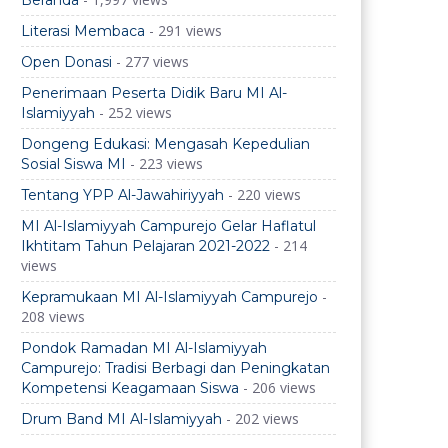
Beranda
- 291 views
Literasi Membaca
- 277 views
Open Donasi
Penerimaan Peserta Didik Baru MI Al-
- 252 views
Islamiyyah
Dongeng Edukasi: Mengasah Kepedulian
- 223 views
Sosial Siswa MI
- 220 views
Tentang YPP Al-Jawahiriyyah
MI Al-Islamiyyah Campurejo Gelar Haflatul
- 214
Ikhtitam Tahun Pelajaran 2021-2022
views
-
Kepramukaan MI Al-Islamiyyah Campurejo
208 views
Pondok Ramadan MI Al-Islamiyyah
Campurejo: Tradisi Berbagi dan Peningkatan
- 206 views
Kompetensi Keagamaan Siswa
- 202 views
Drum Band MI Al-Islamiyyah