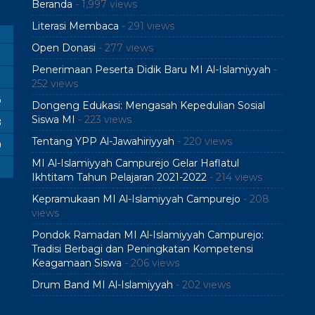
Beranda
- 1,997 views
Literasi Membaca
- 291 views
Open Donasi
- 277 views
Penerimaan Peserta Didik Baru MI Al-Islamiyyah
-
252 views
6
Dongeng Edukasi: Mengasah Kepedulian Sosial
Siswa MI
- 223 views
3
Tentang YPP Al-Jawahiriyyah
- 220 views
0
MI Al-Islamiyyah Campurejo Gelar Haflatul
Ikhtitam Tahun Pelajaran 2021-2022
- 214 views
Kepramukaan MI Al-Islamiyyah Campurejo
- 208
views
Pondok Ramadan MI Al-Islamiyyah Campurejo:
Tradisi Berbagi dan Peningkatan Kompetensi
Keagamaan Siswa
- 206 views
Drum Band MI Al-Islamiyyah
- 202 views