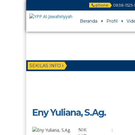
phone
0838-1525-
Beranda
Profil
Vid
SEKILAS INFO
Eny Yuliana, S.Ag.
NIK
: