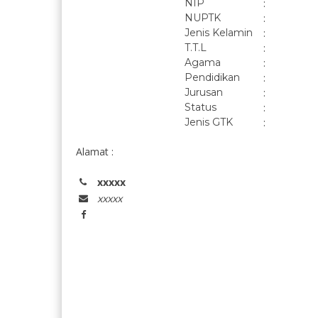
NIP
:
NUPTK
:
Jenis Kelamin
:
T.T.L
:
Agama
:
Pendidikan
:
Jurusan
:
Status
:
Jenis GTK
:
Alamat :
xxxxx
xxxxx