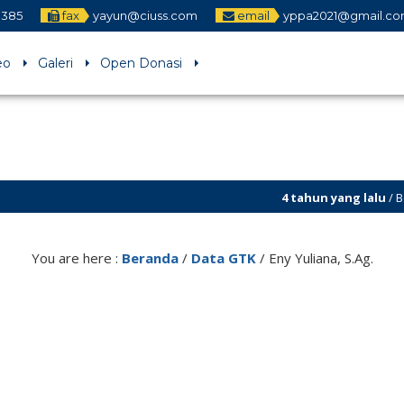
1385
fax
yayun@ciuss.com
email
yppa2021@gmail.c
eo
Galeri
Open Donasi
4 tahun yang lalu
/ Being Religi
5 tahun yang lalu
/ Yayasan Pen
You are here :
Beranda
/
Data GTK
/
Eny Yuliana, S.Ag.