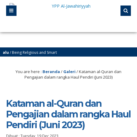
/ Being Religious and Smart
/ Yayasan Pendidikan Pesantren Al-Jawahiriyyah Campurejo Sambit Ponorogo
You are here :
Beranda
/
Galeri
/
Kataman al-Quran dan
Pengajian dalam rangka Haul Pendiri (Juni 2023)
Kataman al-Quran dan
Pengajian dalam rangka Haul
Pendiri (Juni 2023)
Dibuat :
Tuesday, 19 Dec 2023