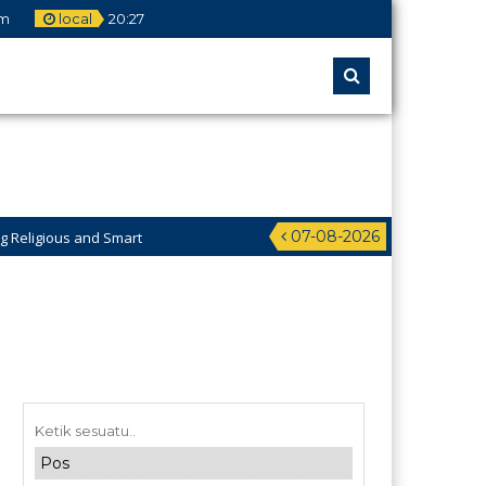
om
local
20
:
27
07-08-2026
 and Smart
ikan Pesantren Al-Jawahiriyyah Campurejo Sambit Ponorogo