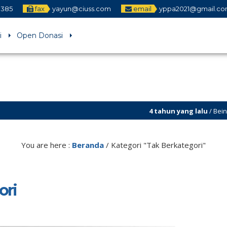
1385
fax
yayun@ciuss.com
email
yppa2021@gmail.c
i
Open Donasi
4 tahun yang lalu
/ Being Religious
5 tahun yang lalu
/ Yayasan Pendid
You are here :
Beranda
/
Kategori "Tak Berkategori"
ori