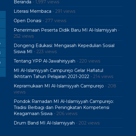
Beranda
- 1,997 views
Literasi Membaca
- 291 views
Open Donasi
- 277 views
Penerimaan Peserta Didik Baru MI Al-Islamiyyah
-
252 views
6
Dongeng Edukasi: Mengasah Kepedulian Sosial
Siswa MI
- 223 views
3
Tentang YPP Al-Jawahiriyyah
- 220 views
0
MI Al-Islamiyyah Campurejo Gelar Haflatul
Ikhtitam Tahun Pelajaran 2021-2022
- 214 views
Kepramukaan MI Al-Islamiyyah Campurejo
- 208
views
Pondok Ramadan MI Al-Islamiyyah Campurejo:
Tradisi Berbagi dan Peningkatan Kompetensi
Keagamaan Siswa
- 206 views
Drum Band MI Al-Islamiyyah
- 202 views