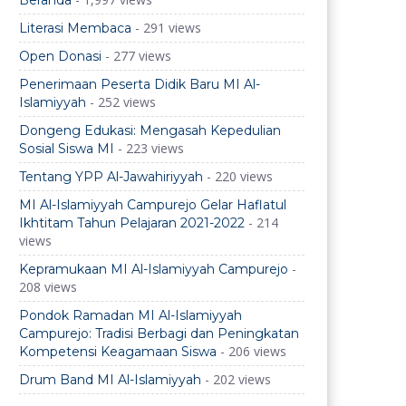
Beranda
- 291 views
Literasi Membaca
- 277 views
Open Donasi
Penerimaan Peserta Didik Baru MI Al-
- 252 views
Islamiyyah
Dongeng Edukasi: Mengasah Kepedulian
- 223 views
Sosial Siswa MI
- 220 views
Tentang YPP Al-Jawahiriyyah
MI Al-Islamiyyah Campurejo Gelar Haflatul
- 214
Ikhtitam Tahun Pelajaran 2021-2022
views
-
Kepramukaan MI Al-Islamiyyah Campurejo
208 views
Pondok Ramadan MI Al-Islamiyyah
Campurejo: Tradisi Berbagi dan Peningkatan
- 206 views
Kompetensi Keagamaan Siswa
- 202 views
Drum Band MI Al-Islamiyyah