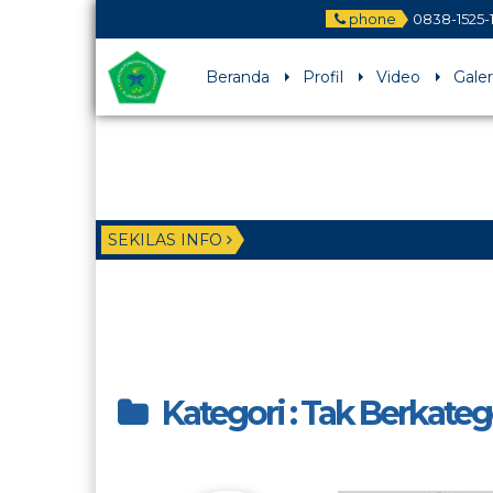
phone
0838-1525-
Beranda
Profil
Video
Galer
SEKILAS INFO
Kategori : Tak Berkateg