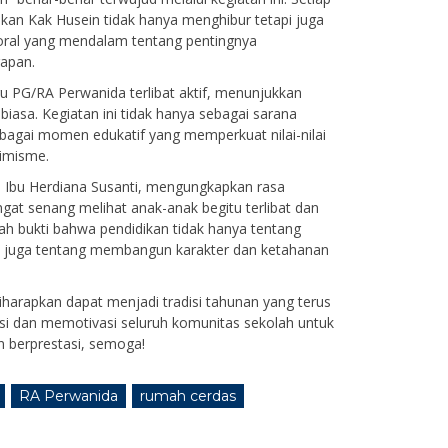
an Kak Husein tidak hanya menghibur tetapi juga
al yang mendalam tentang pentingnya
apan.
u PG/RA Perwanida terlibat aktif, menunjukkan
biasa. Kegiatan ini tidak hanya sebagai sarana
ebagai momen edukatif yang memperkuat nilai-nilai
imisme.
 Ibu Herdiana Susanti, mengungkapkan rasa
gat senang melihat anak-anak begitu terlibat dan
ah bukti bahwa pendidikan tidak hanya tentang
api juga tentang membangun karakter dan ketahanan
iharapkan dapat menjadi tradisi tahunan yang terus
i dan memotivasi seluruh komunitas sekolah untuk
 berprestasi, semoga!
RA Perwanida
rumah cerdas