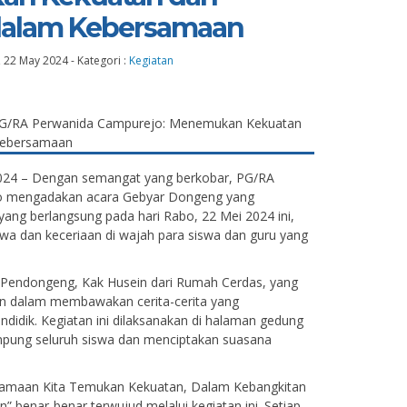
dalam Kebersamaan
 22 May 2024
-
Kategori :
Kegiatan
024 – Dengan semangat yang berkobar, PG/RA
o mengadakan acara Gebyar Dongeng yang
ang berlangsung pada hari Rabo, 22 Mei 2024 ini,
a dan keceriaan di wajah para siswa dan guru yang
eh Pendongeng, Kak Husein dari Rumah Cerdas, yang
 dalam membawakan cerita-cerita yang
didik. Kegiatan ini dilaksanakan di halaman gedung
pung seluruh siswa dan menciptakan suasana
amaan Kita Temukan Kekuatan, Dalam Kebangkitan
 benar-benar terwujud melalui kegiatan ini. Setiap