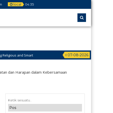
m
local
04
:
35
07-08-2026
 and Smart
ikan Pesantren Al-Jawahiriyyah Campurejo Sambit Ponorogo
atan dan Harapan dalam Kebersamaan