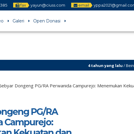
1385
fax
yayun@ciuss.com
email
yppa2021@gmail.co
eo
Galeri
Open Donasi
4 tahun yang lalu
/ Being Religious
5 tahun yang lalu
/ Yayasan Pendid
Gebyar Dongeng PG/RA Perwanida Campurejo: Menemukan Keku
ongeng PG/RA
a Campurejo:
n Kekuatan dan