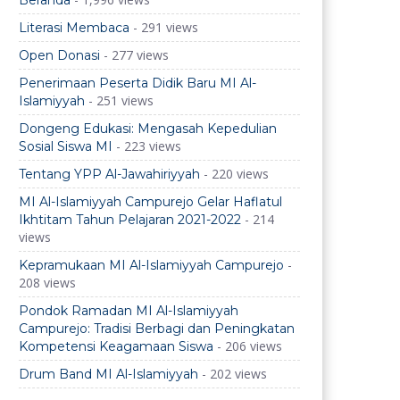
Beranda
- 291 views
Literasi Membaca
- 277 views
Open Donasi
Penerimaan Peserta Didik Baru MI Al-
- 251 views
Islamiyyah
Dongeng Edukasi: Mengasah Kepedulian
- 223 views
Sosial Siswa MI
- 220 views
Tentang YPP Al-Jawahiriyyah
MI Al-Islamiyyah Campurejo Gelar Haflatul
- 214
Ikhtitam Tahun Pelajaran 2021-2022
views
-
Kepramukaan MI Al-Islamiyyah Campurejo
208 views
Pondok Ramadan MI Al-Islamiyyah
Campurejo: Tradisi Berbagi dan Peningkatan
- 206 views
Kompetensi Keagamaan Siswa
- 202 views
Drum Band MI Al-Islamiyyah