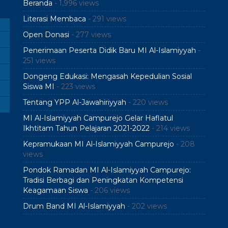
Beranda
- 1,996 views
Literasi Membaca
- 291 views
Open Donasi
- 277 views
Penerimaan Peserta Didik Baru MI Al-Islamiyyah
-
251 views
Dongeng Edukasi: Mengasah Kepedulian Sosial
Siswa MI
- 223 views
Tentang YPP Al-Jawahiriyyah
- 220 views
MI Al-Islamiyyah Campurejo Gelar Haflatul
Ikhtitam Tahun Pelajaran 2021-2022
- 214 views
Kepramukaan MI Al-Islamiyyah Campurejo
- 208
views
Pondok Ramadan MI Al-Islamiyyah Campurejo:
Tradisi Berbagi dan Peningkatan Kompetensi
Keagamaan Siswa
- 206 views
Drum Band MI Al-Islamiyyah
- 202 views