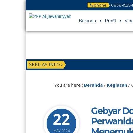
phone
0838-1525-
Beranda
Profil
Vid
SEKILAS INFO
You are here :
Beranda
/
Kegiatan
/
Gebyar D
22
Perwanid
Menemuka
MAY 2024