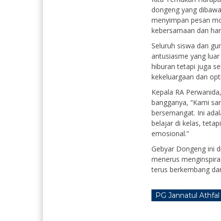
dongeng yang dibawak
menyimpan pesan mor
kebersamaan dan har
Seluruh siswa dan gur
antusiasme yang luar 
hiburan tetapi juga s
kekeluargaan dan opt
Kepala RA Perwanida,
bangganya, “Kami san
bersemangat. Ini adal
belajar di kelas, tet
emosional.”
Gebyar Dongeng ini d
menerus menginspiras
terus berkembang dan
PG Jannatul Athfal