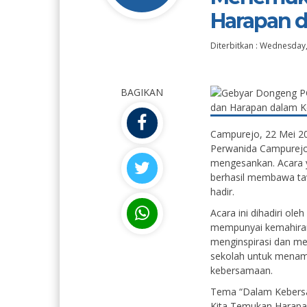
Harapan 
Diterbitkan :
Wednesday,
BAGIKAN
Campurejo, 22 Mei 2
Perwanida Campurej
mengesankan. Acara y
berhasil membawa taw
hadir.
Acara ini dihadiri ol
mempunyai kemahiran
menginspirasi dan men
sekolah untuk menam
kebersamaan.
Tema “Dalam Kebers
Kita Temukan Harapan”