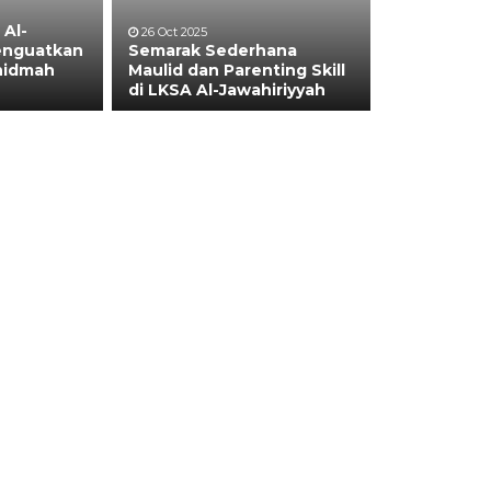
 Al-
26 Oct 2025
Menguatkan
Semarak Sederhana
hidmah
Maulid dan Parenting Skill
di LKSA Al-Jawahiriyyah